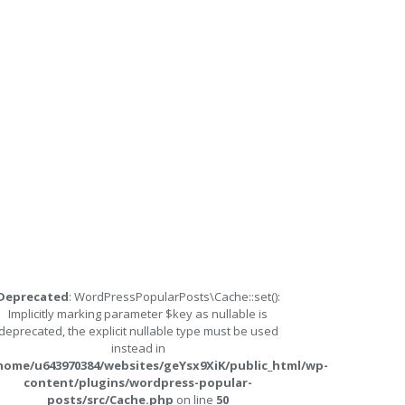
Deprecated
: WordPressPopularPosts\Cache::set():
Implicitly marking parameter $key as nullable is
deprecated, the explicit nullable type must be used
instead in
home/u643970384/websites/geYsx9XiK/public_html/wp-
content/plugins/wordpress-popular-
posts/src/Cache.php
on line
50