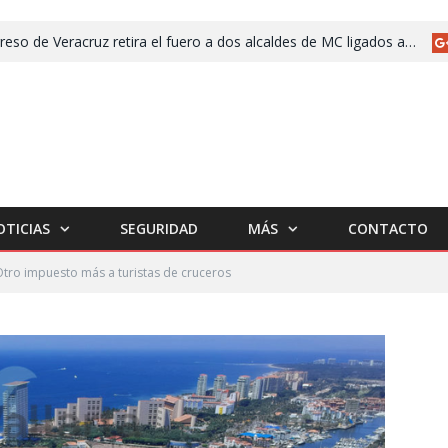
Congreso de Veracruz retira el fuero a dos alcaldes de MC ligados a desaparición y asesinato
OTICIAS
SEGURIDAD
MÁS
CONTACTO
tro impuesto más a turistas de cruceros