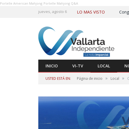
Portelle American Mahjong
Portelle Mahjong Q&A
jueves, agosto 6
LO MAS VISTO
INICIO
VI-TV
LOCAL
N
»
»
USTED ESTÁ EN:
Página de inicio
Local
O