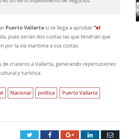
o es un serio impedimento de negocios.”
tar
Puerto Vallarta
si se llega a aprobar
“el
da, pues serían dos cuotas las que tendrían que
n por la vía marítima a sus costas.
os de cruceros a Vallarta, generando repercusiones
ltural y turística.
al
Nacional
política
Puerto Vallarta
Twitter
Facebook
Google+
LinkedIn
Email