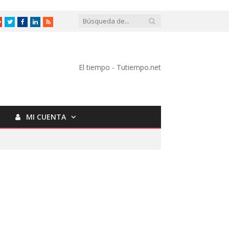
Google
Twitter
Facebook
LinkedIn
RSS
+
El tiempo - Tutiempo.net
MI CUENTA