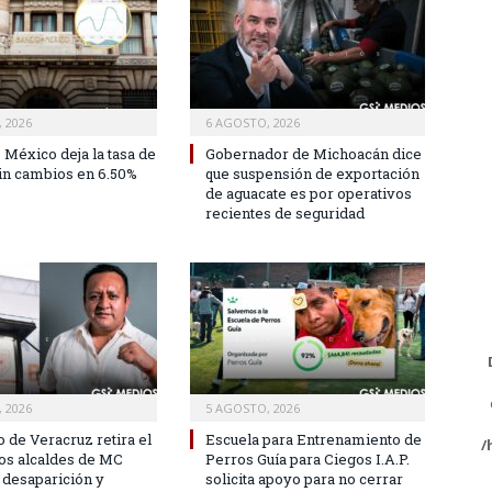
 2026
6 AGOSTO, 2026
 México deja la tasa de
Gobernador de Michoacán dice
sin cambios en 6.50%
que suspensión de exportación
de aguacate es por operativos
recientes de seguridad
 2026
5 AGOSTO, 2026
 de Veracruz retira el
Escuela para Entrenamiento de
/
dos alcaldes de MC
Perros Guía para Ciegos I.A.P.
 desaparición y
solicita apoyo para no cerrar