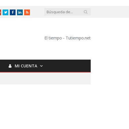
Google
Twitter
Facebook
LinkedIn
RSS
+
El tiempo - Tutiempo.net
MI CUENTA