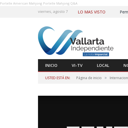
Portelle American Mahjong
Portelle Mahjong Q&A
viernes, agosto 7
LO MAS VISTO
INICIO
VI-TV
LOCAL
N
»
USTED ESTÁ EN:
Página de inicio
Internacion