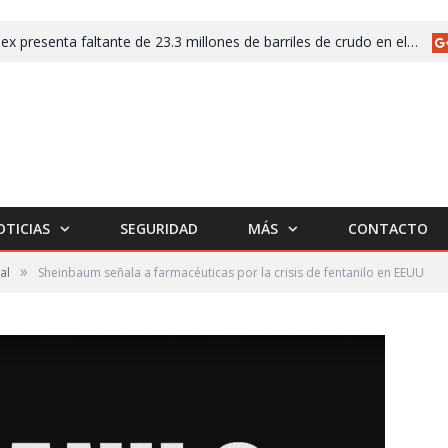
Pemex presenta faltante de 23.3 millones de barriles de crudo en el segundo trimestre de 2026
OTICIAS
SEGURIDAD
MÁS
CONTACTO
»
al
Sheinbaum señala a farmacéuticas por la crisis de fentanilo en EEUU