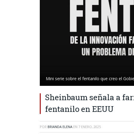
Mini serie sobre el fentanilo que creo el Gob
Sheinbaum señala a farm
fentanilo en EEUU
POR
BRIANDA ELENA
EN
7 ENERO, 2025