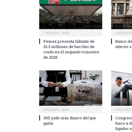
7 AGOSTO, 2026
7 AGOSTO,
Pemex presenta faltante de
Banco de
23.3 millones de barriles de
interés 
crudo en el segundo trimestre
de 2026
6 AGOSTO, 2026
6 AGOSTO,
INE pide más dinero del que
Congreso
gasta
fuero a 
ligados a