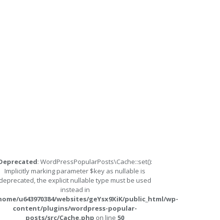
Deprecated
: WordPressPopularPosts\Cache::set():
Implicitly marking parameter $key as nullable is
deprecated, the explicit nullable type must be used
instead in
home/u643970384/websites/geYsx9XiK/public_html/wp-
content/plugins/wordpress-popular-
posts/src/Cache.php
on line
50