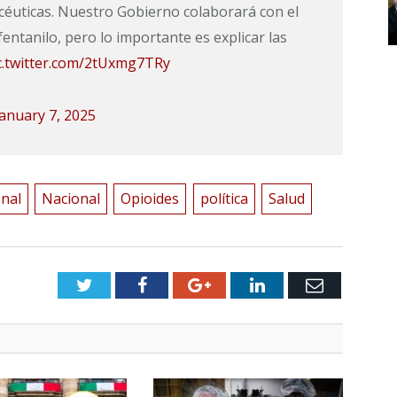
céuticas. Nuestro Gobierno colaborará con el
ntanilo, pero lo importante es explicar las
c.twitter.com/2tUxmg7TRy
January 7, 2025
onal
Nacional
Opioides
política
Salud
Twitter
Facebook
Google+
LinkedIn
Email