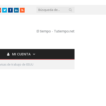
Google
Twitter
Facebook
LinkedIn
RSS
+
El tiempo - Tutiempo.net
MI CUENTA
 visas de trabajo de EEUU