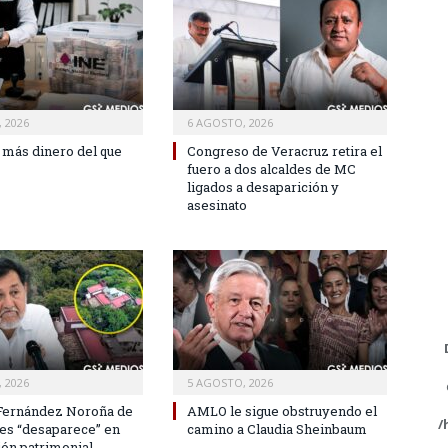
 2026
6 AGOSTO, 2026
 más dinero del que
Congreso de Veracruz retira el
fuero a dos alcaldes de MC
ligados a desaparición y
asesinato
 2026
5 AGOSTO, 2026
Fernández Noroña de
AMLO le sigue obstruyendo el
/
nes “desaparece” en
camino a Claudia Sheinbaum
ión patrimonial