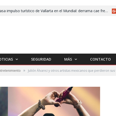
Fracasa impulso turístico de Vallarta en el Mundial: derrama cae frente a 2025
OTICIAS
SEGURIDAD
MÁS
CONTACTO
»
ntretenimiento
Julión Álvarez y otros artistas mexicanos que perdieron sus