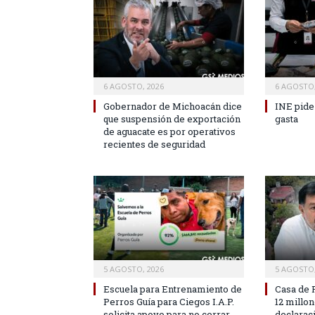
6 AGOSTO, 2026
6 AGOSTO,
Gobernador de Michoacán dice
INE pide
que suspensión de exportación
gasta
de aguacate es por operativos
recientes de seguridad
5 AGOSTO, 2026
5 AGOSTO,
Escuela para Entrenamiento de
Casa de 
Perros Guía para Ciegos I.A.P.
12 millo
solicita apoyo para no cerrar
declarac