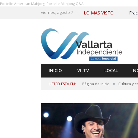
Portelle American Mahjong
Portelle Mahjong Q&A
viernes, agosto 7
LO MAS VISTO
INICIO
VI-TV
LOCAL
N
»
USTED ESTÁ EN:
Página de inicio
Cultura y e