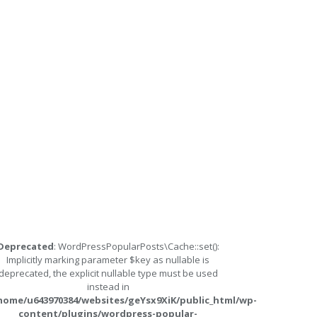
Deprecated
: WordPressPopularPosts\Cache::set():
Implicitly marking parameter $key as nullable is
deprecated, the explicit nullable type must be used
instead in
home/u643970384/websites/geYsx9XiK/public_html/wp-
content/plugins/wordpress-popular-