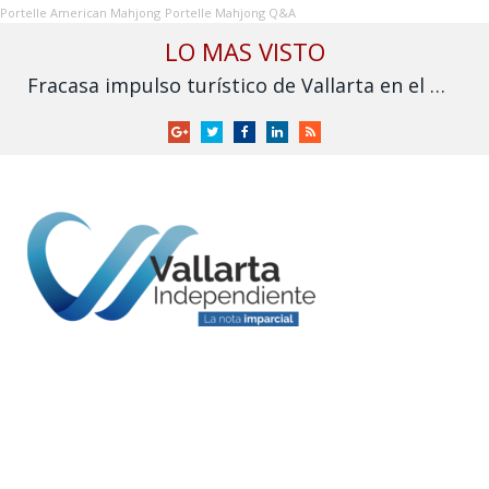
Portelle American Mahjong
Portelle Mahjong Q&A
LO MAS VISTO
Fracasa impulso turístico de Vallarta en el Mundial: derrama cae frente a 2025
Google
Twitter
Facebook
LinkedIn
RSS
+