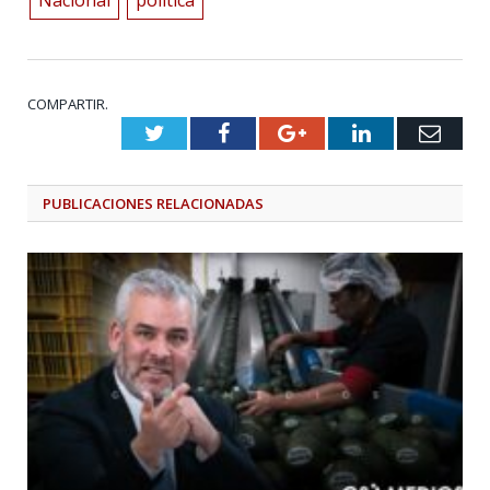
Nacional
política
COMPARTIR.
Twitter
Facebook
Google+
LinkedIn
Emai
PUBLICACIONES
RELACIONADAS