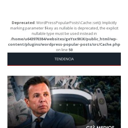
Deprecated
: WordPressPopularPosts\Cache::set(): Implicitly
marking parameter $key as nullable is deprecated, the explicit
nullable type must be used instead in
/home/u643970384/websites/geYsx9XiK/public_html/wp-
content/plugins/wordpress-popular-posts/src/Cache.php
on line
50
TENDENCIA