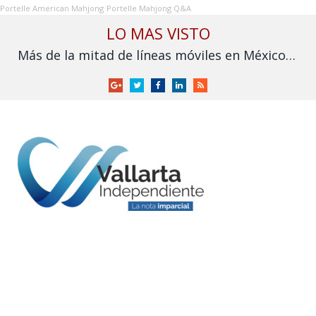
Portelle American Mahjong
Portelle Mahjong Q&A
LO MAS VISTO
Más de la mitad de líneas móviles en México aún no se vinculan a la CURP
Google
Twitter
Facebook
LinkedIn
RSS
+