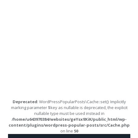
Deprecated
: WordPressPopularPosts\Cache::set(): Implicitly
marking parameter $key as nullable is deprecated, the explicit
nullable type must be used instead in
/home/u643970384/websites/geYsx9XiK/public_html/wp-
content/plugins/wordpress-popular-posts/src/Cache.php
on line
50