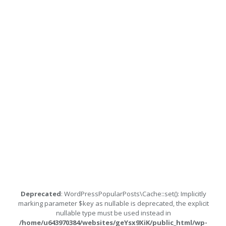
Deprecated
: WordPressPopularPosts\Cache::set(): Implicitly
marking parameter $key as nullable is deprecated, the explicit
nullable type must be used instead in
/home/u643970384/websites/geYsx9XiK/public_html/wp-