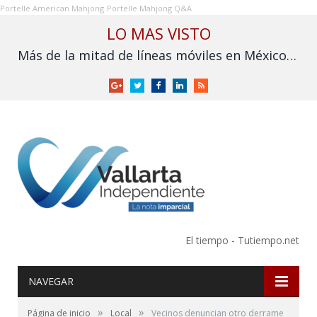
Portelle American Mahjong
Portelle Mahjong Q&A
LO MAS VISTO
Más de la mitad de líneas móviles en México aún no se vinculan a la CURP
Google
Twitter
Facebook
LinkedIn
RSS
+
El tiempo - Tutiempo.net
NAVEGAR
»
»
Página de inicio
Local
Vecinos denuncian otro derrame