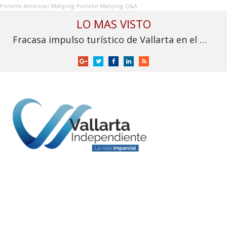
Portelle American Mahjong
Portelle Mahjong Q&A
LO MAS VISTO
Fracasa impulso turístico de Vallarta en el Mundial: derrama cae frente a 2025
Google
Twitter
Facebook
LinkedIn
RSS
+