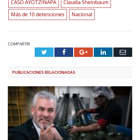
CASO AYOTZINAPA
Claudia Sheinbaum
Más de 10 detenciones
Nacional
COMPARTIR.
Twitter
Facebook
Google+
LinkedIn
Emai
PUBLICACIONES
RELACIONADAS