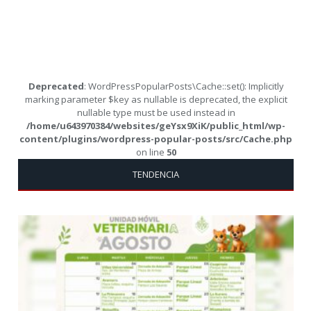
Deprecated
: WordPressPopularPosts\Cache::set(): Implicitly
marking parameter $key as nullable is deprecated, the explicit
nullable type must be used instead in
/home/u643970384/websites/geYsx9XiK/public_html/wp-
content/plugins/wordpress-popular-posts/src/Cache.php
on line
50
TENDENCIA