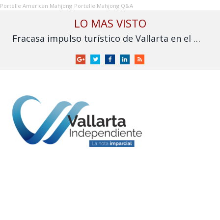
Portelle American Mahjong
Portelle Mahjong Q&A
LO MAS VISTO
Fracasa impulso turístico de Vallarta en el Mundial: derrama cae frente a 2025
Google
Twitter
Facebook
LinkedIn
RSS
+