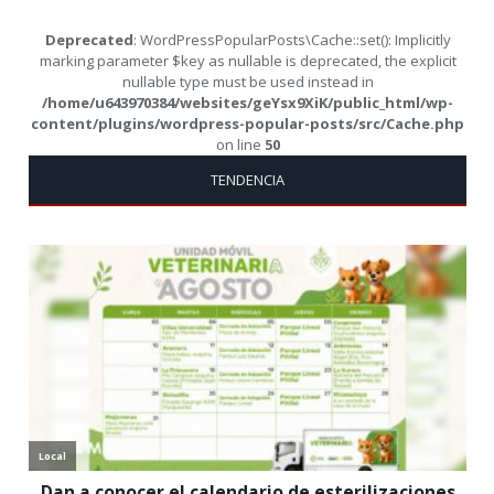
Deprecated
: WordPressPopularPosts\Cache::set(): Implicitly
marking parameter $key as nullable is deprecated, the explicit
nullable type must be used instead in
/home/u643970384/websites/geYsx9XiK/public_html/wp-
content/plugins/wordpress-popular-posts/src/Cache.php
on line
50
TENDENCIA