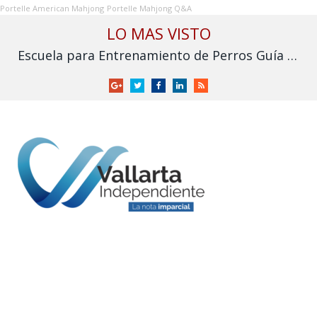
Portelle American Mahjong
Portelle Mahjong Q&A
LO MAS VISTO
Escuela para Entrenamiento de Perros Guía para Ciegos I.A.P. solicita apoyo para no cerrar
Google
Twitter
Facebook
LinkedIn
RSS
+