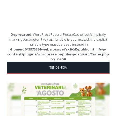
Deprecated
: WordPressPopularPosts\Cache::set(): Implicitly
marking parameter $key as nullable is deprecated, the explicit
nullable type must be used instead in
/home/u643970384/websites/geYsx9XiK/public_html/wp-
content/plugins/wordpress-popular-posts/src/Cache.php
on line
50
TENDENCIA