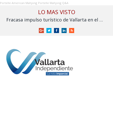
Portelle American Mahjong
Portelle Mahjong Q&A
LO MAS VISTO
Fracasa impulso turístico de Vallarta en el Mundial: derrama cae frente a 2025
Google
Twitter
Facebook
LinkedIn
RSS
+