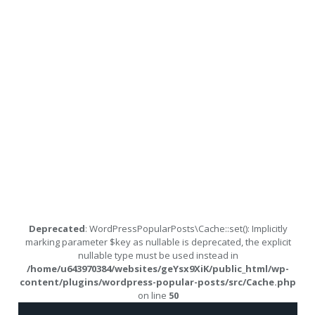
Deprecated
: WordPressPopularPosts\Cache::set(): Implicitly
marking parameter $key as nullable is deprecated, the explicit
nullable type must be used instead in
/home/u643970384/websites/geYsx9XiK/public_html/wp-
content/plugins/wordpress-popular-posts/src/Cache.php
on line
50