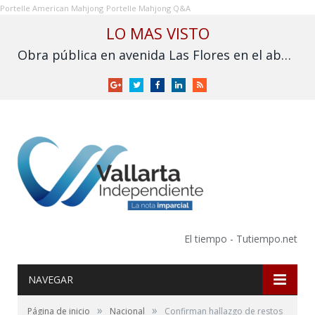
Portelle American Mahjong
Portelle Mahjong Q&A
LO MAS VISTO
Obra pública en avenida Las Flores en el abandono
Google
Twitter
Facebook
LinkedIn
RSS
+
El tiempo - Tutiempo.net
NAVEGAR
»
»
Página de inicio
Nacional
Confirman hallazgo de restos