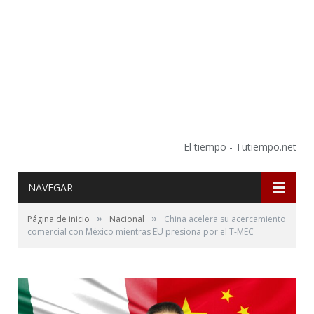
El tiempo - Tutiempo.net
NAVEGAR
»
»
Página de inicio
Nacional
China acelera su acercamiento
comercial con México mientras EU presiona por el T-MEC