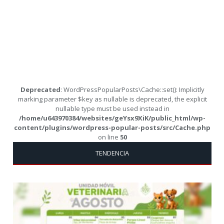
Deprecated
: WordPressPopularPosts\Cache::set(): Implicitly
marking parameter $key as nullable is deprecated, the explicit
nullable type must be used instead in
/home/u643970384/websites/geYsx9XiK/public_html/wp-
content/plugins/wordpress-popular-posts/src/Cache.php
on line
50
TENDENCIA