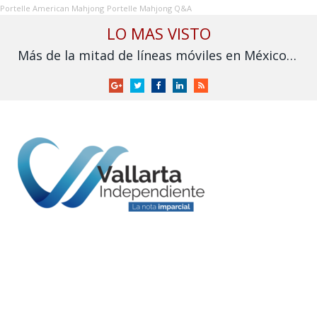
Portelle American Mahjong
Portelle Mahjong Q&A
LO MAS VISTO
Más de la mitad de líneas móviles en México aún no se vinculan a la CURP
Google
Twitter
Facebook
LinkedIn
RSS
+