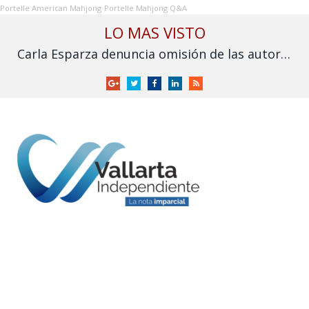
Portelle American Mahjong
Portelle Mahjong Q&A
LO MAS VISTO
Carla Esparza denuncia omisión de las autoridades por inundación en Nuevo Nayarit
Google
Twitter
Facebook
LinkedIn
RSS
+