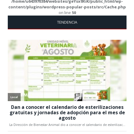
/home/u643970384/websites/geYsx9XiK/public_html/wp-
content/plugins/wordpress-popular-posts/src/Cache.php
on line
50
TENDENCIA