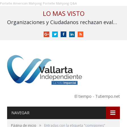
Portelle American Mahjong
Portelle Mahjong Q&A
LO MAS VISTO
Organizaciones y Ciudadanos rechazan evaluación sobre fracking y exigen su prohibición en México
Google
Twitter
Facebook
LinkedIn
RSS
+
El tiempo - Tutiempo.net
NAVEGAR
»
Página de inicio
Entradas con la etiqueta "comisiones"