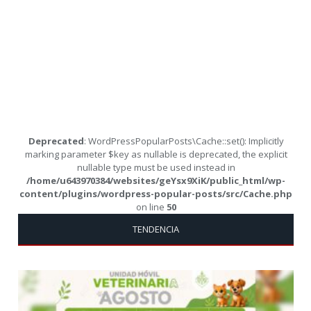
Deprecated
: WordPressPopularPosts\Cache::set(): Implicitly
marking parameter $key as nullable is deprecated, the explicit
nullable type must be used instead in
/home/u643970384/websites/geYsx9XiK/public_html/wp-
content/plugins/wordpress-popular-posts/src/Cache.php
on line
50
TENDENCIA