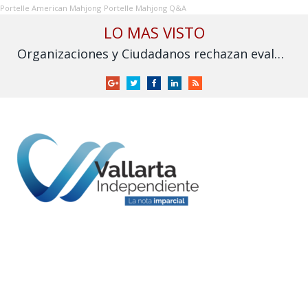
Portelle American Mahjong
Portelle Mahjong Q&A
LO MAS VISTO
Organizaciones y Ciudadanos rechazan evaluación sobre fracking y exigen su prohibición en México
Google
Twitter
Facebook
LinkedIn
RSS
+