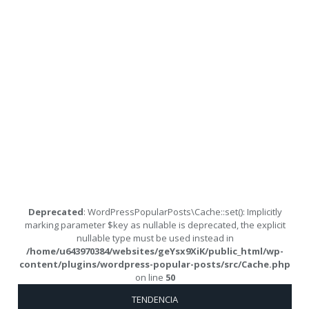
Deprecated
: WordPressPopularPosts\Cache::set(): Implicitly
marking parameter $key as nullable is deprecated, the explicit
nullable type must be used instead in
/home/u643970384/websites/geYsx9XiK/public_html/wp-
content/plugins/wordpress-popular-posts/src/Cache.php
on line
50
TENDENCIA