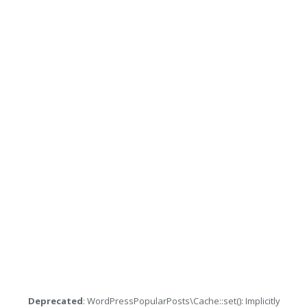
Deprecated
: WordPressPopularPosts\Cache::set(): Implicitly