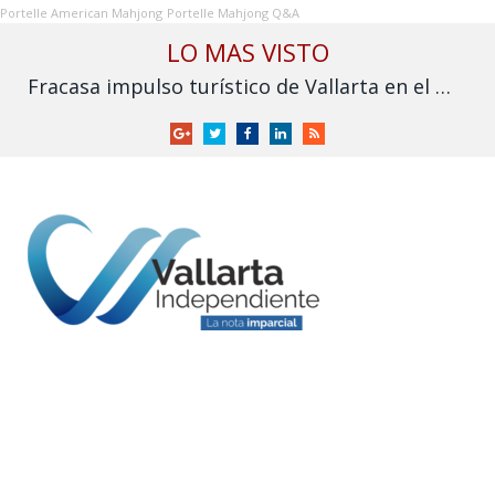
Portelle American Mahjong
Portelle Mahjong Q&A
LO MAS VISTO
Fracasa impulso turístico de Vallarta en el Mundial: derrama cae frente a 2025
Google
Twitter
Facebook
LinkedIn
RSS
+