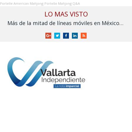
Portelle American Mahjong
Portelle Mahjong Q&A
LO MAS VISTO
Más de la mitad de líneas móviles en México aún no se vinculan a la CURP
Google
Twitter
Facebook
LinkedIn
RSS
+