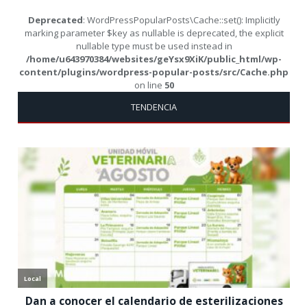
Deprecated
: WordPressPopularPosts\Cache::set(): Implicitly
marking parameter $key as nullable is deprecated, the explicit
nullable type must be used instead in
/home/u643970384/websites/geYsx9XiK/public_html/wp-
content/plugins/wordpress-popular-posts/src/Cache.php
on line
50
TENDENCIA