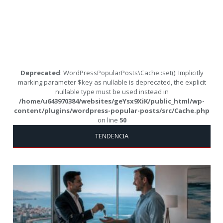
Deprecated
: WordPressPopularPosts\Cache::set(): Implicitly
marking parameter $key as nullable is deprecated, the explicit
nullable type must be used instead in
/home/u643970384/websites/geYsx9XiK/public_html/wp-
content/plugins/wordpress-popular-posts/src/Cache.php
on line
50
TENDENCIA