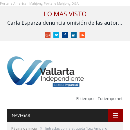
Portelle American Mahjong
Portelle Mahjong Q&A
LO MAS VISTO
Carla Esparza denuncia omisión de las autoridades por inundación en Nuevo Nayarit
Google
Twitter
Facebook
LinkedIn
RSS
+
El tiempo - Tutiempo.net
NAVEGAR
»
Página de inicio
Entradas con la etiqueta "Luz Amparo