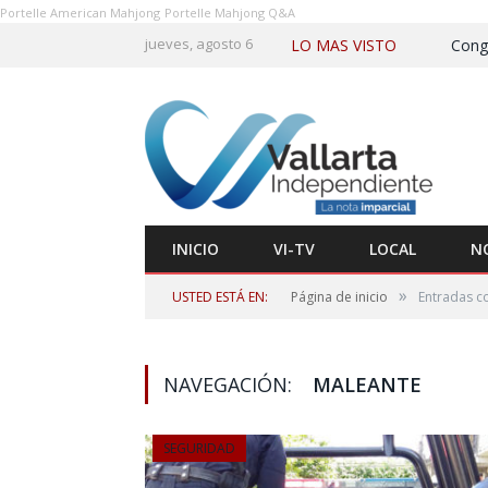
Portelle American Mahjong
Portelle Mahjong Q&A
jueves, agosto 6
LO MAS VISTO
INICIO
VI-TV
LOCAL
N
»
USTED ESTÁ EN:
Página de inicio
Entradas co
NAVEGACIÓN:
MALEANTE
SEGURIDAD