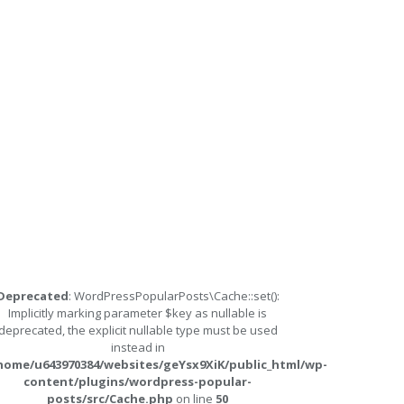
Deprecated
: WordPressPopularPosts\Cache::set():
Implicitly marking parameter $key as nullable is
deprecated, the explicit nullable type must be used
instead in
home/u643970384/websites/geYsx9XiK/public_html/wp-
content/plugins/wordpress-popular-
posts/src/Cache.php
on line
50