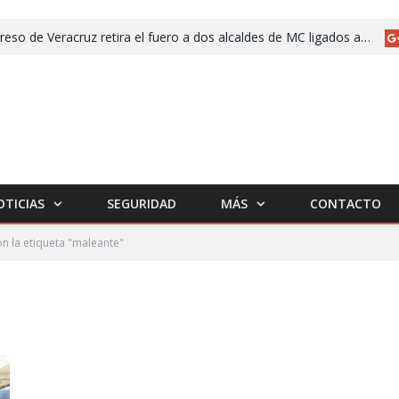
Congreso de Veracruz retira el fuero a dos alcaldes de MC ligados a desaparición y asesinato
OTICIAS
SEGURIDAD
MÁS
CONTACTO
n la etiqueta "maleante"