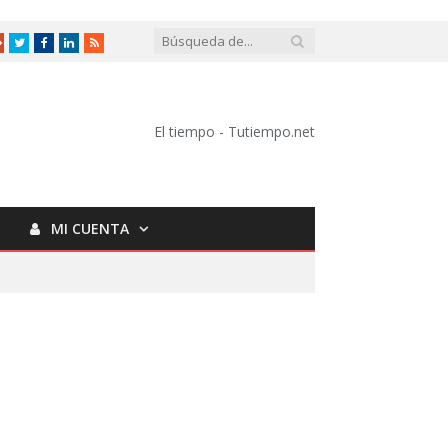
Google
Twitter
Facebook
LinkedIn
RSS
+
El tiempo - Tutiempo.net
MI CUENTA