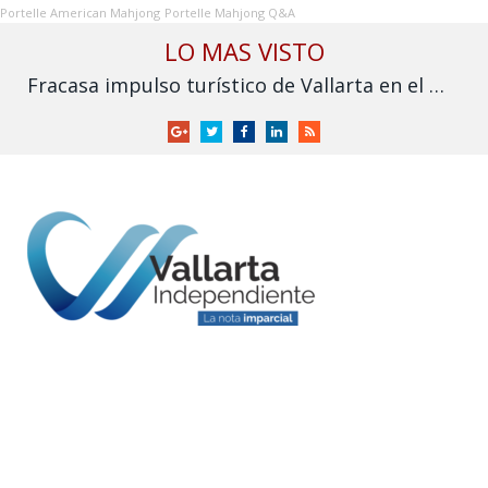
Portelle American Mahjong
Portelle Mahjong Q&A
LO MAS VISTO
Fracasa impulso turístico de Vallarta en el Mundial: derrama cae frente a 2025
Google
Twitter
Facebook
LinkedIn
RSS
+