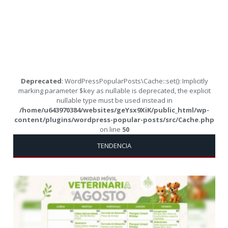
Deprecated
: WordPressPopularPosts\Cache::set(): Implicitly
marking parameter $key as nullable is deprecated, the explicit
nullable type must be used instead in
/home/u643970384/websites/geYsx9XiK/public_html/wp-
content/plugins/wordpress-popular-posts/src/Cache.php
on line
50
TENDENCIA