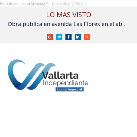
Portelle American Mahjong
Portelle Mahjong Q&A
LO MAS VISTO
Obra pública en avenida Las Flores en el abandono
Google
Twitter
Facebook
LinkedIn
RSS
+