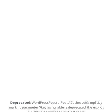
Deprecated
: WordPressPopularPosts\Cache::set(): Implicitly
marking parameter $key as nullable is deprecated, the explicit
nullable type must be used instead in