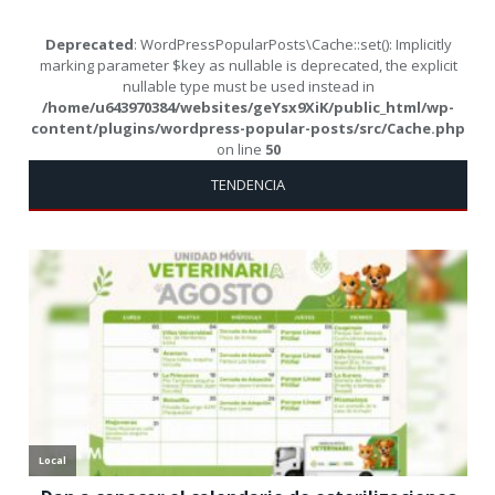
Deprecated
: WordPressPopularPosts\Cache::set(): Implicitly
marking parameter $key as nullable is deprecated, the explicit
nullable type must be used instead in
/home/u643970384/websites/geYsx9XiK/public_html/wp-
content/plugins/wordpress-popular-posts/src/Cache.php
on line
50
TENDENCIA