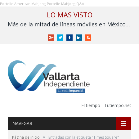
Portelle American Mahjong
Portelle Mahjong Q&A
LO MAS VISTO
Más de la mitad de líneas móviles en México aún no se vinculan a la CURP
Google
Twitter
Facebook
LinkedIn
RSS
+
El tiempo - Tutiempo.net
NAVEGAR
»
Página de inicio
Entradas con la etiqueta "Times Square"