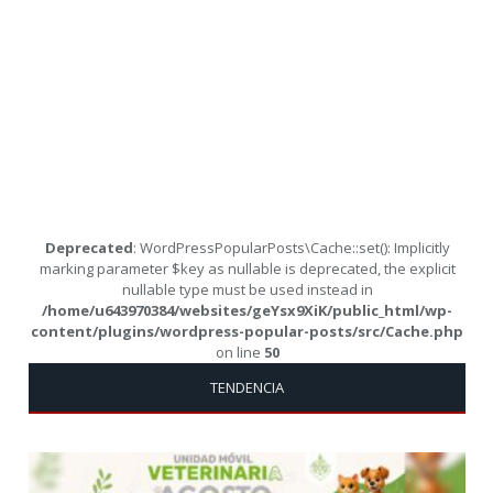
Deprecated
: WordPressPopularPosts\Cache::set(): Implicitly
marking parameter $key as nullable is deprecated, the explicit
nullable type must be used instead in
/home/u643970384/websites/geYsx9XiK/public_html/wp-
content/plugins/wordpress-popular-posts/src/Cache.php
on line
50
TENDENCIA