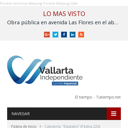
Portelle American Mahjong
Portelle Mahjong Q&A
LO MAS VISTO
Obra pública en avenida Las Flores en el abandono
Google
Twitter
Facebook
LinkedIn
RSS
+
El tiempo - Tutiempo.net
NAVEGAR
»
Página de inicio
Categoría: "Estatales"
(Página 220)