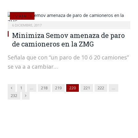
ESTATALES
6 DICIEMBRE, 2017
Minimiza Semov amenaza de paro
de camioneros en la ZMG
Señala que con “un paro de 10 ó 20 camiones”
se va a a cambiar…
Anterior
1
…
218
219
220
221
222
…
Siguiente
232