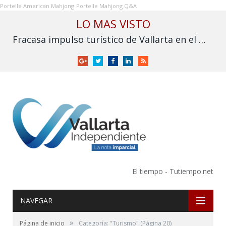
Portelle American Mahjong
Portelle Mahjong Q&A
LO MAS VISTO
Fracasa impulso turístico de Vallarta en el Mundial: derrama cae frente a 2025
Google
Twitter
Facebook
LinkedIn
RSS
+
El tiempo - Tutiempo.net
NAVEGAR
»
Página de inicio
Categoría: "Turismo"
(Página 20)