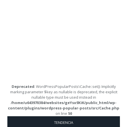
Deprecated
: WordPressPopularPosts\Cache::set(): Implicitly
marking parameter $key as nullable is deprecated, the explicit
nullable type must be used instead in
/home/u643970384/websites/geYsx9XiK/public_html/wp-
content/plugins/wordpress-popular-posts/src/Cache.php
on line
50
TENDENCIA