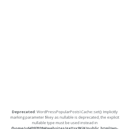
Deprecated
: WordPressPopularPosts\Cache::set(): Implicitly
marking parameter $key as nullable is deprecated, the explicit
nullable type must be used instead in
/home/u643970384/websites/geYsx9XiK/public_html/wp-