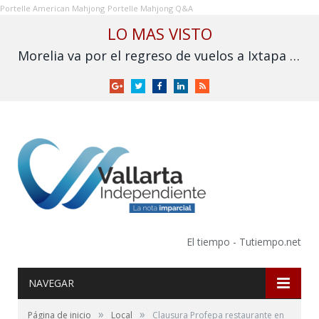
Portelle American Mahjong
Portelle Mahjong Q&A
LO MAS VISTO
Morelia va por el regreso de vuelos a Ixtapa y Puerto Vallarta
Google
Twitter
Facebook
LinkedIn
RSS
+
El tiempo - Tutiempo.net
NAVEGAR
»
»
Página de inicio
Local
Clausura Profepa restaurante en