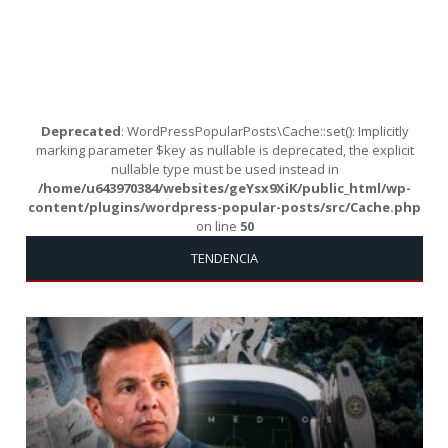
Deprecated
: WordPressPopularPosts\Cache::set(): Implicitly
marking parameter $key as nullable is deprecated, the explicit
nullable type must be used instead in
/home/u643970384/websites/geYsx9XiK/public_html/wp-
content/plugins/wordpress-popular-posts/src/Cache.php
on line
50
TENDENCIA