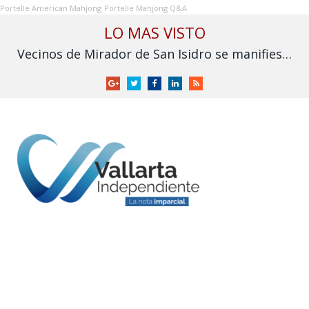
Portelle American Mahjong
Portelle Mahjong Q&A
LO MAS VISTO
Vecinos de Mirador de San Isidro se manifiestan ante proyecto de vivienda para policías estatales
Google
Twitter
Facebook
LinkedIn
RSS
+