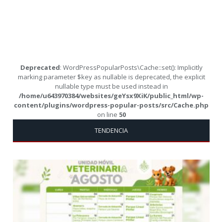
Deprecated
: WordPressPopularPosts\Cache::set(): Implicitly
marking parameter $key as nullable is deprecated, the explicit
nullable type must be used instead in
/home/u643970384/websites/geYsx9XiK/public_html/wp-
content/plugins/wordpress-popular-posts/src/Cache.php
on line
50
TENDENCIA