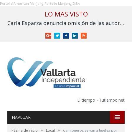
Portelle American Mahjong
Portelle Mahjong Q&A
LO MAS VISTO
Carla Esparza denuncia omisión de las autoridades por inundación en Nuevo Nayarit
Google
Twitter
Facebook
LinkedIn
RSS
+
El tiempo - Tutiempo.net
NAVEGAR
»
»
Página de inicio
Local
Camioneros se van a huelga por