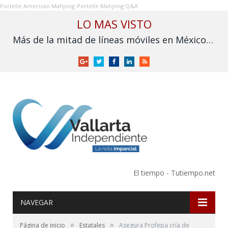
Portelle American Mahjong
Portelle Mahjong Q&A
LO MAS VISTO
Más de la mitad de líneas móviles en México aún no se vinculan a la CURP
Google
Twitter
Facebook
LinkedIn
RSS
+
El tiempo - Tutiempo.net
NAVEGAR
»
»
Página de inicio
Estatales
Asegura Profepa cría de