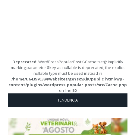
Deprecated
: WordPressPopularPosts\Cache::set(): Implicitly
marking parameter $key as nullable is deprecated, the explicit
nullable type must be used instead in
/home/u643970384/websites/geYsx9XiK/public_html/wp-
content/plugins/wordpress-popular-posts/src/Cache.php
on line
50
TENDENCIA