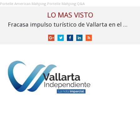
Portelle American Mahjong
Portelle Mahjong Q&A
LO MAS VISTO
Fracasa impulso turístico de Vallarta en el Mundial: derrama cae frente a 2025
Google
Twitter
Facebook
LinkedIn
RSS
+