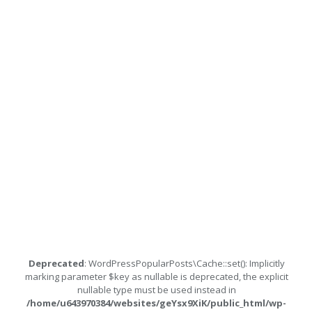
Deprecated
: WordPressPopularPosts\Cache::set(): Implicitly
marking parameter $key as nullable is deprecated, the explicit
nullable type must be used instead in
/home/u643970384/websites/geYsx9XiK/public_html/wp-