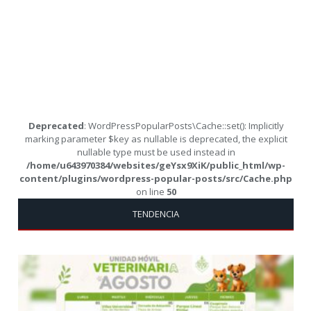
Deprecated
: WordPressPopularPosts\Cache::set(): Implicitly
marking parameter $key as nullable is deprecated, the explicit
nullable type must be used instead in
/home/u643970384/websites/geYsx9XiK/public_html/wp-
content/plugins/wordpress-popular-posts/src/Cache.php
on line
50
TENDENCIA