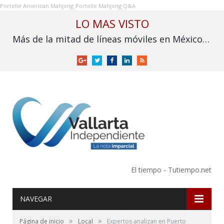
Portelle American Mahjong
Portelle Mahjong Q&A
LO MAS VISTO
Más de la mitad de líneas móviles en México aún no se vinculan a la CURP
Google
Twitter
Facebook
LinkedIn
RSS
+
El tiempo - Tutiempo.net
NAVEGAR
»
»
Página de inicio
Local
Expertos analizan en Puerto