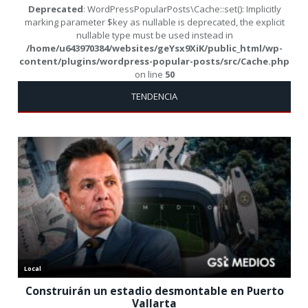
Deprecated
: WordPressPopularPosts\Cache::set(): Implicitly
marking parameter $key as nullable is deprecated, the explicit
nullable type must be used instead in
/home/u643970384/websites/geYsx9XiK/public_html/wp-
content/plugins/wordpress-popular-posts/src/Cache.php
on line
50
TENDENCIA