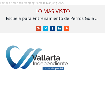
Portelle American Mahjong
Portelle Mahjong Q&A
LO MAS VISTO
Escuela para Entrenamiento de Perros Guía para Ciegos I.A.P. solicita apoyo para no cerrar
Google
Twitter
Facebook
LinkedIn
RSS
+