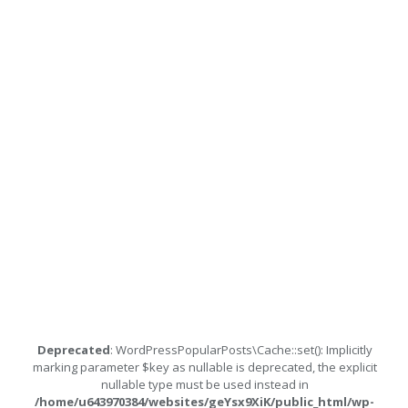
Deprecated
: WordPressPopularPosts\Cache::set(): Implicitly
marking parameter $key as nullable is deprecated, the explicit
nullable type must be used instead in
/home/u643970384/websites/geYsx9XiK/public_html/wp-