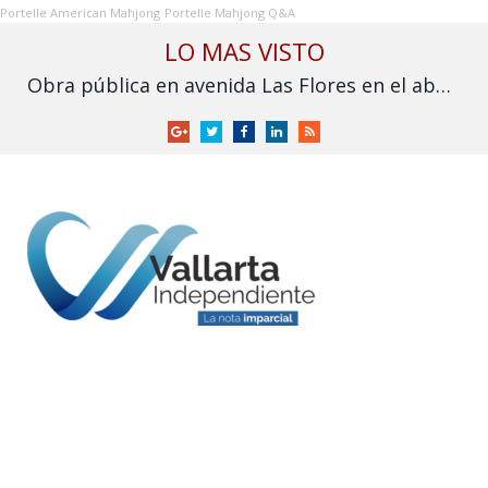
Portelle American Mahjong
Portelle Mahjong Q&A
LO MAS VISTO
Obra pública en avenida Las Flores en el abandono
Google
Twitter
Facebook
LinkedIn
RSS
+