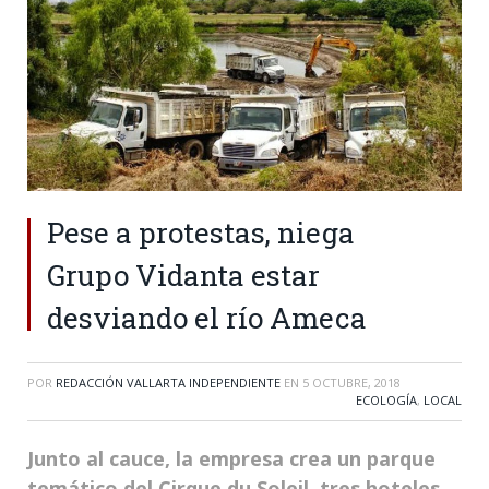
Pese a protestas, niega
Grupo Vidanta estar
desviando el río Ameca
POR
REDACCIÓN VALLARTA INDEPENDIENTE
EN
5 OCTUBRE, 2018
ECOLOGÍA
,
LOCAL
Junto al cauce, la empresa crea un parque
temático del Cirque du Soleil, tres hoteles,