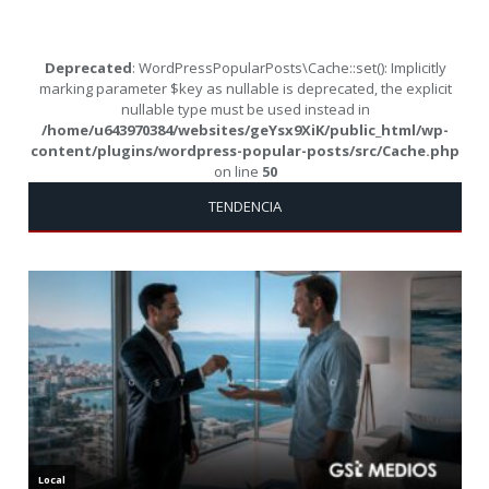
Deprecated
: WordPressPopularPosts\Cache::set(): Implicitly
marking parameter $key as nullable is deprecated, the explicit
nullable type must be used instead in
/home/u643970384/websites/geYsx9XiK/public_html/wp-
content/plugins/wordpress-popular-posts/src/Cache.php
on line
50
TENDENCIA