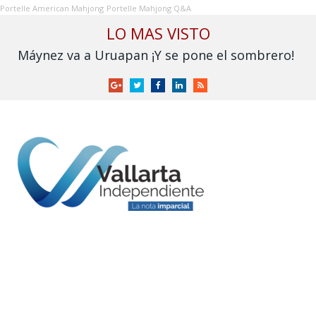
Portelle American Mahjong
Portelle Mahjong Q&A
LO MAS VISTO
Máynez va a Uruapan ¡Y se pone el sombrero!
Google
Twitter
Facebook
LinkedIn
RSS
+