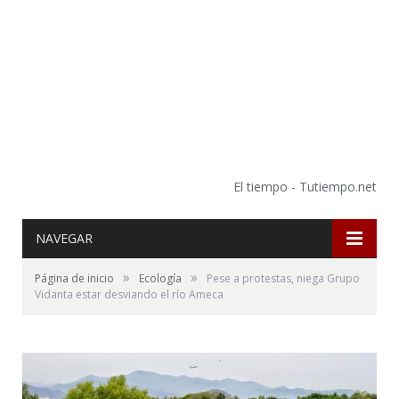
El tiempo - Tutiempo.net
NAVEGAR
»
»
Página de inicio
Ecología
Pese a protestas, niega Grupo
Vidanta estar desviando el río Ameca