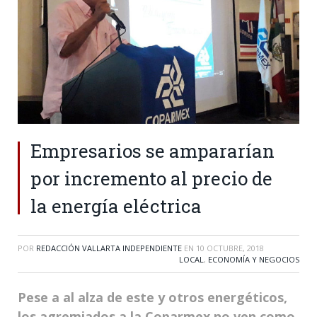
Empresarios se ampararían
por incremento al precio de
la energía eléctrica
POR
REDACCIÓN VALLARTA INDEPENDIENTE
EN
10 OCTUBRE, 2018
LOCAL
,
ECONOMÍA Y NEGOCIOS
Pese a al alza de este y otros energéticos,
los agremiados a la Coparmex no ven como