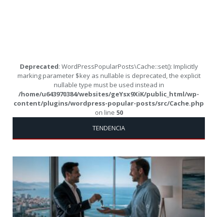
Deprecated
: WordPressPopularPosts\Cache::set(): Implicitly
marking parameter $key as nullable is deprecated, the explicit
nullable type must be used instead in
/home/u643970384/websites/geYsx9XiK/public_html/wp-
content/plugins/wordpress-popular-posts/src/Cache.php
on line
50
TENDENCIA