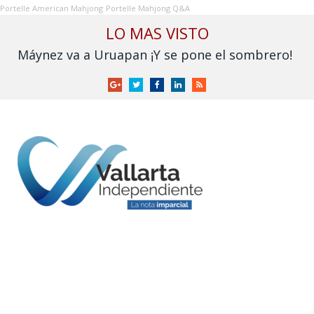
Portelle American Mahjong
Portelle Mahjong Q&A
LO MAS VISTO
Máynez va a Uruapan ¡Y se pone el sombrero!
Google
Twitter
Facebook
LinkedIn
RSS
+