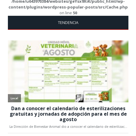
/home/u643970384/websites/geYsx9XiK/public_html/wp-
content/plugins/wordpress-popular-posts/src/Cache.php
on line
50
TENDENCIA