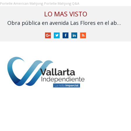
Portelle American Mahjong
Portelle Mahjong Q&A
LO MAS VISTO
Obra pública en avenida Las Flores en el abandono
Google
Twitter
Facebook
LinkedIn
RSS
+