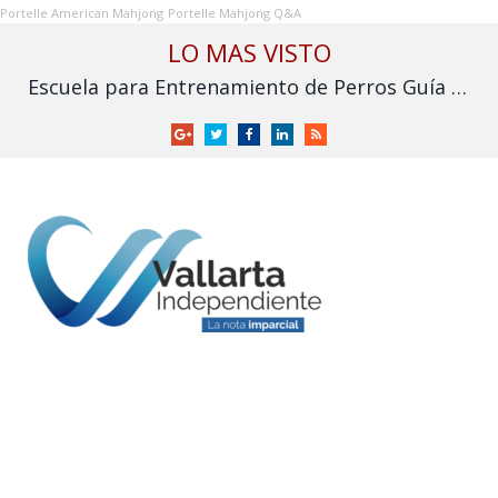
Portelle American Mahjong
Portelle Mahjong Q&A
LO MAS VISTO
Escuela para Entrenamiento de Perros Guía para Ciegos I.A.P. solicita apoyo para no cerrar
Google
Twitter
Facebook
LinkedIn
RSS
+