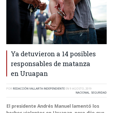
Ya detuvieron a 14 posibles
responsables de matanza
en Uruapan
POR
REDACCIÓN VALLARTA INDEPENDIENTE
EN
9 AGOSTO, 2019
NACIONAL
,
SEGURIDAD
El presidente Andrés Manuel lamentó los
hechos violentos en Uruapan, pero dijo que