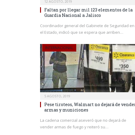
12 AGOSTO, 2019
Faltan por llegar mil 123 elementos de la
Guardia Nacional a Jalisco
Coordinador general del Gabinete de Seguridad en
el Estado, indicó que se espera que arriben…
INTERNACIONAL
5 AGOSTO, 2019
Pese tiroteos, Walmart no dejará de vende
armas y municiones
La cadena comercial aseveró que no dejará de
vender armas de fuego y reiteró su…