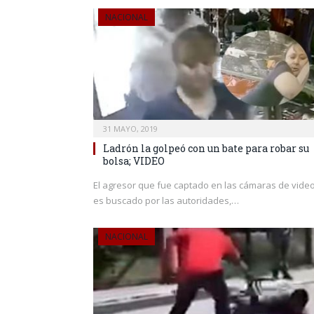
NACIONAL
31 MAYO, 2019
Ladrón la golpeó con un bate para robar su
bolsa; VIDEO
El agresor que fue captado en las cámaras de vide
es buscado por las autoridades,…
NACIONAL