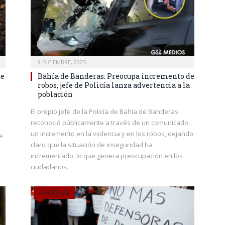
9 DICIEMBRE, 2025
de
Bahía de Banderas: Preocupa incremento de
robos; jefe de Policía lanza advertencia a la
población
El propio jefe de la Policía de Bahía de Banderas
reconoció públicamente a través de un comunicado
un incremento en la violencia y en los robos, dejando
e
claro que la situación de inseguridad ha
incrementado, lo que genera preocupación en los
ciudadanos.
NACIONAL