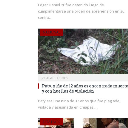
Edgar Daniel ‘N’ fue detenido luego de
cumplimentarse una orden de aprehensión en su
contra…
NACIONAL
21 AGOSTO, 2019
Paty, niña de 12 años es encontrada muert
y con huellas de violación
Paty era una niña de 12 años que fue plagiada,
violada y asesinada en Chiapas,…
ESTATALES