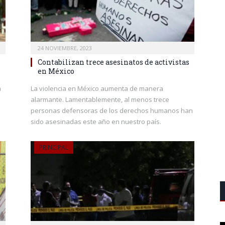
24 NOVIEMBRE, 2023
Contabilizan trece asesinatos de activistas
en México
a
La violencia en México aumenta de manera
alarmante. Lamentablemente, al menos trece
personas defensoras de los derechos humanos han
sido asesinadas este año en nuestro país.
PRINCIPAL