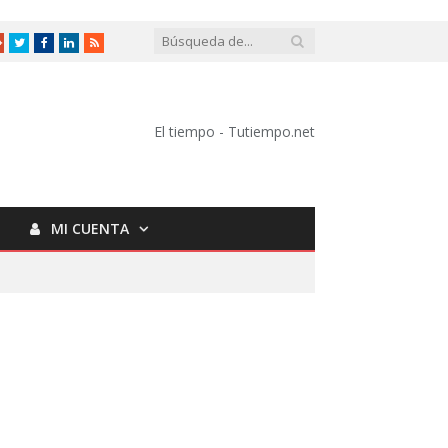
Google
Twitter
Facebook
LinkedIn
RSS
+
El tiempo - Tutiempo.net
MI CUENTA