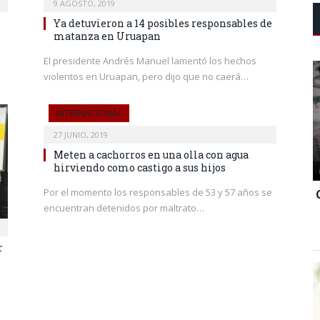
9 AGOSTO, 2019
Ya detuvieron a 14 posibles responsables de
matanza en Uruapan
El presidente Andrés Manuel lamentó los hechos
violentos en Uruapan, pero dijo que no caerá…
INTERNACIONAL
27 JUNIO, 2019
Meten a cachorros en una olla con agua
hirviendo como castigo a sus hijos
Por el momento los responsables de 53 y 57 años se
encuentran detenidos por maltrato…
r