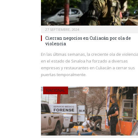
27 SEPTIEMBRE, 2024
Cierran negocios en Culiacán por ola de
violencia
En las últimas semanas, la creciente ola de violenci
en el estado de Sinaloa ha forzado a diversas
empresas y restaurantes en Culiacán a cerrar sus
puertas temporalmente.
NACIONAL