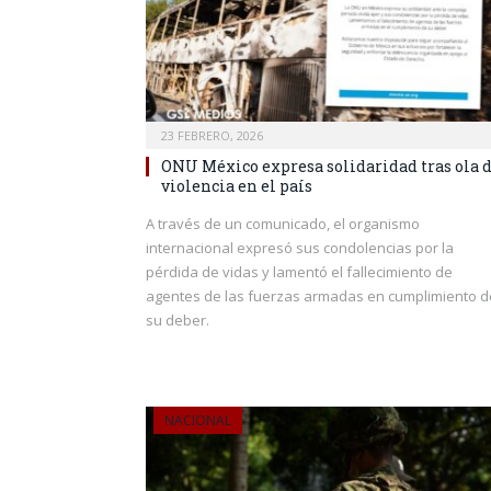
23 FEBRERO, 2026
ONU México expresa solidaridad tras ola 
violencia en el país
A través de un comunicado, el organismo
internacional expresó sus condolencias por la
pérdida de vidas y lamentó el fallecimiento de
agentes de las fuerzas armadas en cumplimiento d
su deber.
NACIONAL