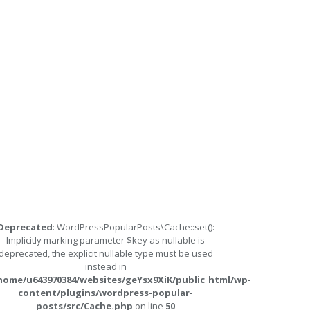
Deprecated
: WordPressPopularPosts\Cache::set():
Implicitly marking parameter $key as nullable is
deprecated, the explicit nullable type must be used
instead in
home/u643970384/websites/geYsx9XiK/public_html/wp-
content/plugins/wordpress-popular-
posts/src/Cache.php
on line
50