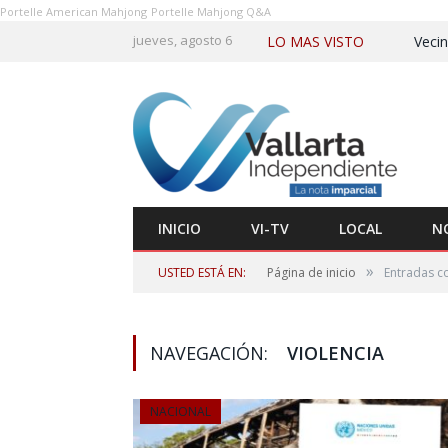
Portelle American Mahjong
Portelle Mahjong Q&A
jueves, agosto 6
LO MAS VISTO
INICIO
VI-TV
LOCAL
N
»
USTED ESTÁ EN:
Página de inicio
Entradas co
NAVEGACIÓN:
VIOLENCIA
NACIONAL