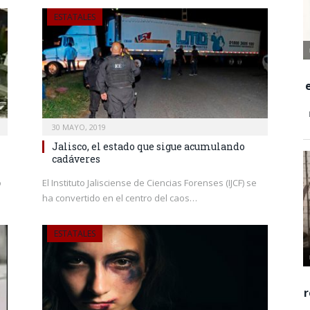
ESTATALES
30 MAYO, 2019
Jalisco, el estado que sigue acumulando
cadáveres
o
El Instituto Jalisciense de Ciencias Forenses (IJCF) se
ha convertido en el centro del caos…
ESTATALES