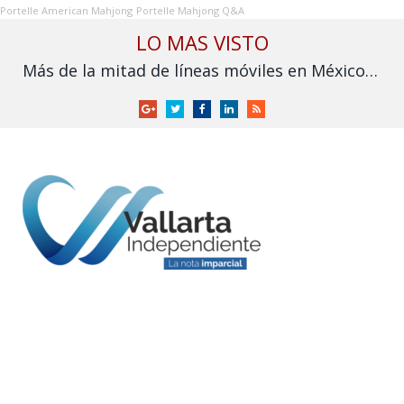
Portelle American Mahjong
Portelle Mahjong Q&A
LO MAS VISTO
Más de la mitad de líneas móviles en México aún no se vinculan a la CURP
Google
Twitter
Facebook
LinkedIn
RSS
+