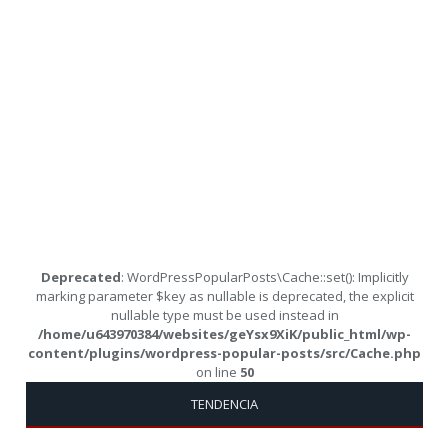
Deprecated
: WordPressPopularPosts\Cache::set(): Implicitly
marking parameter $key as nullable is deprecated, the explicit
nullable type must be used instead in
/home/u643970384/websites/geYsx9XiK/public_html/wp-
content/plugins/wordpress-popular-posts/src/Cache.php
on line
50
TENDENCIA