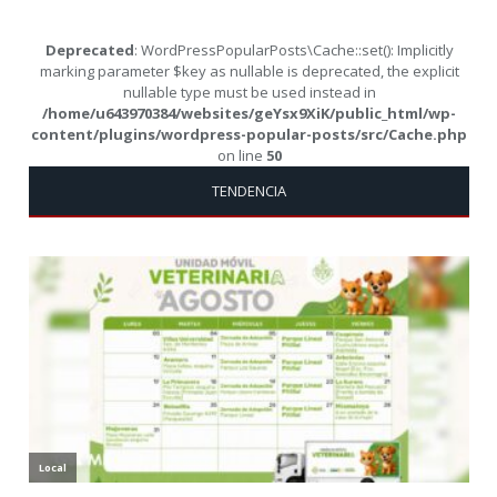
Deprecated
: WordPressPopularPosts\Cache::set(): Implicitly
marking parameter $key as nullable is deprecated, the explicit
nullable type must be used instead in
/home/u643970384/websites/geYsx9XiK/public_html/wp-
content/plugins/wordpress-popular-posts/src/Cache.php
on line
50
TENDENCIA