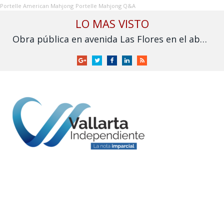
Portelle American Mahjong
Portelle Mahjong Q&A
LO MAS VISTO
Obra pública en avenida Las Flores en el abandono
Google
Twitter
Facebook
LinkedIn
RSS
+