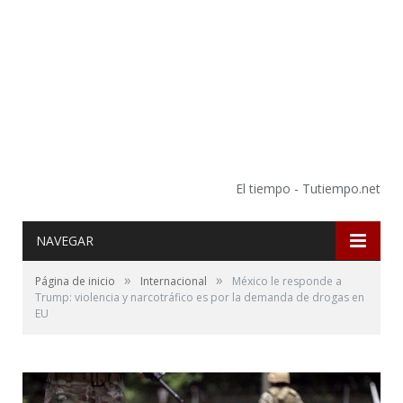
El tiempo - Tutiempo.net
NAVEGAR
»
»
Página de inicio
Internacional
México le responde a
Trump: violencia y narcotráfico es por la demanda de drogas en
EU