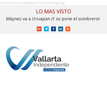
Portelle American Mahjong
Portelle Mahjong Q&A
LO MAS VISTO
Máynez va a Uruapan ¡Y se pone el sombrero!
Google
Twitter
Facebook
LinkedIn
RSS
+