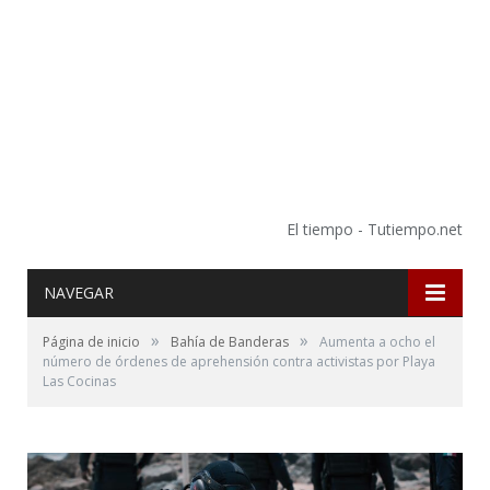
El tiempo - Tutiempo.net
NAVEGAR
»
»
Página de inicio
Bahía de Banderas
Aumenta a ocho el
número de órdenes de aprehensión contra activistas por Playa
Las Cocinas