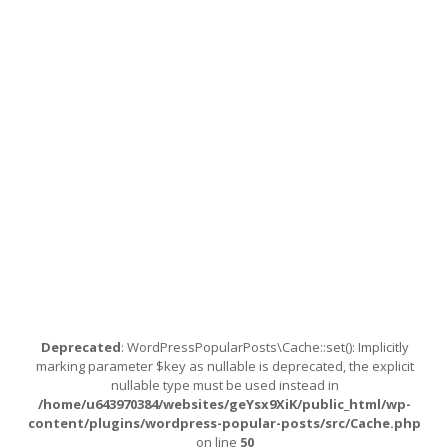
Deprecated
: WordPressPopularPosts\Cache::set(): Implicitly
marking parameter $key as nullable is deprecated, the explicit
nullable type must be used instead in
/home/u643970384/websites/geYsx9XiK/public_html/wp-
content/plugins/wordpress-popular-posts/src/Cache.php
on line
50