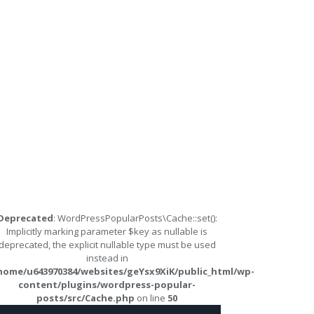
Deprecated
: WordPressPopularPosts\Cache::set():
Implicitly marking parameter $key as nullable is
deprecated, the explicit nullable type must be used
instead in
home/u643970384/websites/geYsx9XiK/public_html/wp-
content/plugins/wordpress-popular-
posts/src/Cache.php
on line
50