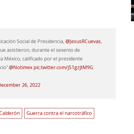
cación Social de Presidencia,
@JesusRCuevas
,
e asistieron, durante el sexenio de
tiva México, calificado por el presidente
io".
@Notimex
pic.twitter.com/jS1gzjtM9G
December 26, 2022
 Calderón
Guerra contra el narcotráfico