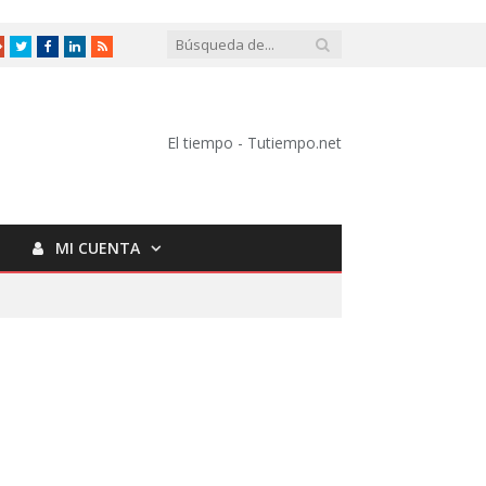
Google
Twitter
Facebook
LinkedIn
RSS
+
El tiempo - Tutiempo.net
MI CUENTA