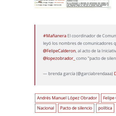
#Mañanera
El coordinador de Comuni
leyó los nombres de comunicadores qu
@FelipeCalderon
, al acto de la Inicia
@lopezobrador_
como "pacto de silenc
— brenda garcía (@garciabrendaaa)
Andrés Manuel López Obrador
Felipe
Nacional
Pacto de silencio
política