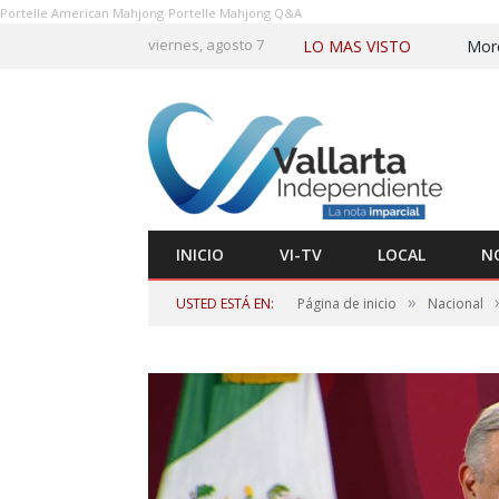
Portelle American Mahjong
Portelle Mahjong Q&A
viernes, agosto 7
LO MAS VISTO
More
INICIO
VI-TV
LOCAL
N
»
USTED ESTÁ EN:
Página de inicio
Nacional