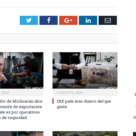
Twitter
Facebook
Google+
LinkedIn
Email
 2026
6 AGOSTO, 2026
or de Michoacán dice
INE pide más dinero del que
ensión de exportación
gasta
ate es por operativos
/
s de seguridad