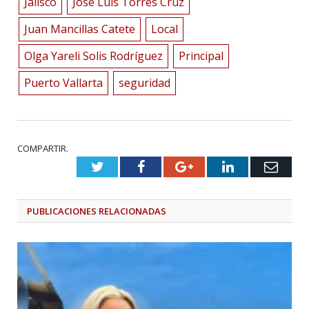
Jalisco
José Luis Torres Cruz
Juan Mancillas Catete
Local
Olga Yareli Solis Rodríguez
Principal
Puerto Vallarta
seguridad
COMPARTIR.
Twitter
Facebook
Google+
LinkedIn
Emai
PUBLICACIONES
RELACIONADAS