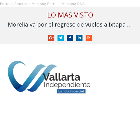
Portelle American Mahjong
Portelle Mahjong Q&A
LO MAS VISTO
Morelia va por el regreso de vuelos a Ixtapa y Puerto Vallarta
Google
Twitter
Facebook
LinkedIn
RSS
+