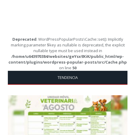
Deprecated
: WordPressPopularPosts\Cache::set(): Implicitly
marking parameter $key as nullable is deprecated, the explicit
nullable type must be used instead in
/home/u643970384/websites/geYsx9XiK/public_html/wp-
content/plugins/wordpress-popular-posts/src/Cache.php
on line
50
TENDENCIA