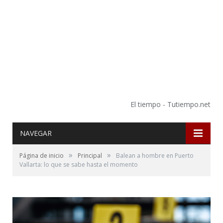
El tiempo - Tutiempo.net
NAVEGAR
»
»
Página de inicio
Principal
Balean a hombre en Puerto
Vallarta: lo que se sabe hasta el momento