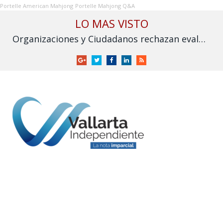
Portelle American Mahjong
Portelle Mahjong Q&A
LO MAS VISTO
Organizaciones y Ciudadanos rechazan evaluación sobre fracking y exigen su prohibición en México
Google
Twitter
Facebook
LinkedIn
RSS
+