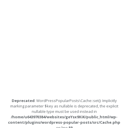
Deprecated
: WordPressPopularPosts\Cache::set(): Implicitly
marking parameter $key as nullable is deprecated, the explicit
nullable type must be used instead in
/home/u643970384/websites/geYsx9XiK/public_html/wp-
content/plugins/wordpress-popular-posts/src/Cache.php
on line
50