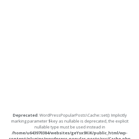
Deprecated
: WordPressPopularPosts\Cache::set(): Implicitly
marking parameter $key as nullable is deprecated, the explicit
nullable type must be used instead in
/home/u643970384/websites/geYsx9XiK/public_html/wp-
content/plugins/wordpress-popular-posts/src/Cache.php