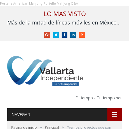
Portelle American Mahjong
Portelle Mahjong Q&A
LO MAS VISTO
Más de la mitad de líneas móviles en México aún no se vinculan a la CURP
Google
Twitter
Facebook
LinkedIn
RSS
+
El tiempo - Tutiempo.net
NAVEGAR
»
»
Página de inicio
Principal
“Vemos proyectos que son