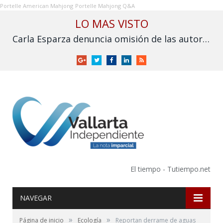
Portelle American Mahjong
Portelle Mahjong Q&A
LO MAS VISTO
Carla Esparza denuncia omisión de las autoridades por inundación en Nuevo Nayarit
Google
Twitter
Facebook
LinkedIn
RSS
+
El tiempo - Tutiempo.net
NAVEGAR
»
»
Página de inicio
Ecología
Reportan derrame de aguas