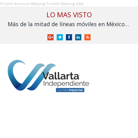
Portelle American Mahjong
Portelle Mahjong Q&A
LO MAS VISTO
Más de la mitad de líneas móviles en México aún no se vinculan a la CURP
Google
Twitter
Facebook
LinkedIn
RSS
+