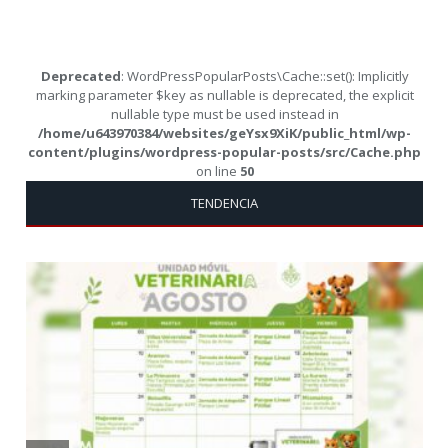
Deprecated
: WordPressPopularPosts\Cache::set(): Implicitly
marking parameter $key as nullable is deprecated, the explicit
nullable type must be used instead in
/home/u643970384/websites/geYsx9XiK/public_html/wp-
content/plugins/wordpress-popular-posts/src/Cache.php
on line
50
TENDENCIA