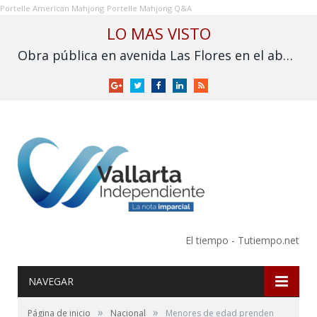
Portelle American Mahjong
Portelle Mahjong Q&A
LO MAS VISTO
Obra pública en avenida Las Flores en el abandono
Google
Twitter
Facebook
LinkedIn
RSS
+
El tiempo - Tutiempo.net
NAVEGAR
»
»
Página de inicio
Nacional
Menores de edad prenden