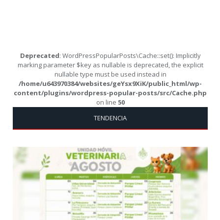
Deprecated
: WordPressPopularPosts\Cache::set(): Implicitly
marking parameter $key as nullable is deprecated, the explicit
nullable type must be used instead in
/home/u643970384/websites/geYsx9XiK/public_html/wp-
content/plugins/wordpress-popular-posts/src/Cache.php
on line
50
TENDENCIA