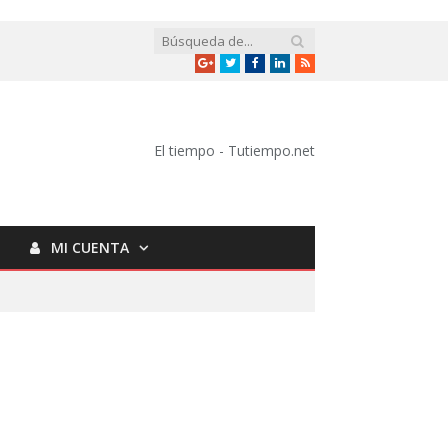
Google
Twitter
Facebook
LinkedIn
RSS
+
El tiempo - Tutiempo.net
MI CUENTA