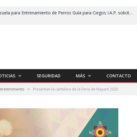
Escuela para Entrenamiento de Perros Guía para Ciegos I.A.P. solicita apoyo para no cerrar
OTICIAS
SEGURIDAD
MÁS
CONTACTO
»
ntretenimiento
Presentan la cartelera de la Feria de Nayarit 2025