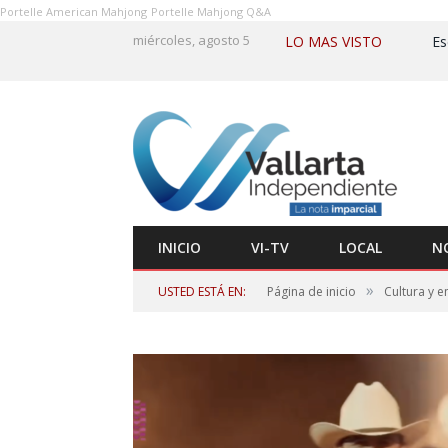
Portelle American Mahjong
Portelle Mahjong Q&A
miércoles, agosto 5
LO MAS VISTO
INICIO
VI-TV
LOCAL
N
»
USTED ESTÁ EN:
Página de inicio
Cultura y e