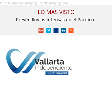
Portelle American Mahjong
Portelle Mahjong Q&A
LO MAS VISTO
Prevén lluvias intensas en el Pacífico
Google
Twitter
Facebook
LinkedIn
RSS
+