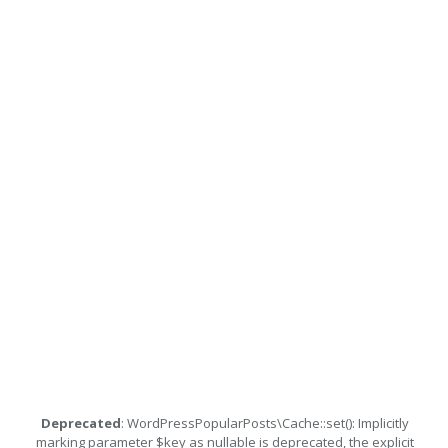
Deprecated
: WordPressPopularPosts\Cache::set(): Implicitly
marking parameter $key as nullable is deprecated, the explicit