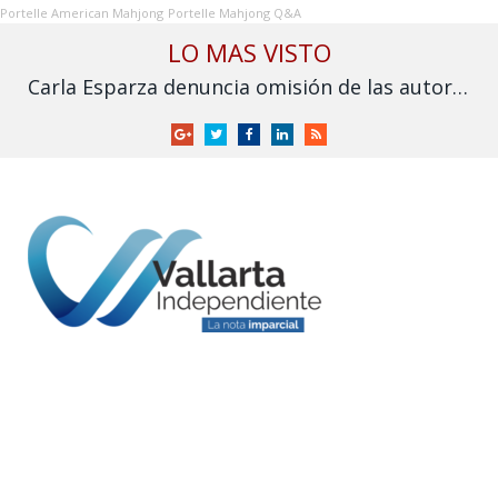
Portelle American Mahjong
Portelle Mahjong Q&A
LO MAS VISTO
Carla Esparza denuncia omisión de las autoridades por inundación en Nuevo Nayarit
Google
Twitter
Facebook
LinkedIn
RSS
+