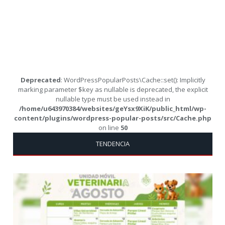
Deprecated
: WordPressPopularPosts\Cache::set(): Implicitly
marking parameter $key as nullable is deprecated, the explicit
nullable type must be used instead in
/home/u643970384/websites/geYsx9XiK/public_html/wp-
content/plugins/wordpress-popular-posts/src/Cache.php
on line
50
TENDENCIA